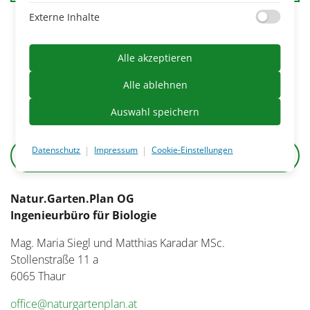
Externe Inhalte
Ja, ich habe die Datenschutzerklärung zur Kenntnis
genommen und bin damit einverstanden, dass die von
Alle akzeptieren
mir angegebenen Daten elektronisch erhoben und
gespeichert werden. Meine Daten werden dabei nur
Alle ablehnen
streng zweckgebunden zur Bearbeitung und
Auswahl speichern
Beantwortung meiner Anfrage verwendet.
|
|
Datenschutz
Impressum
Cookie-Einstellungen
Natur.Garten.Plan OG
Ingenieurbüro für Biologie
Mag. Maria Siegl und Matthias Karadar MSc.
Stollenstraße 11 a
6065 Thaur
office@naturgartenplan.at